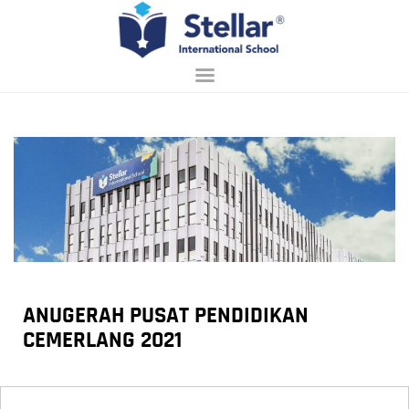
LOBI
MENGENAI
KEMASUKAN
PEMBELAJARAN
KEHIDUPAN DI
SEKOLAH
ANUGERAH PUSAT PENDIDIKAN
HUBUNGI
CEMERLANG 2021
BAHASA MELAYU