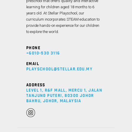
preschool that offers quality and interactive
learning for children aged 18 months to 6
years old. At Stellar Playschool, our
curriculum incorporates STEAM education to
provide hands-on experience for our children
to explore the world.
PHONE
+6010-530 3116
EMAIL
PLAYSCHOOL@STELLAR.EDU.MY
ADDRESS
LEVEL 1, R&F MALL, MERCU 1, JALAN
TANJUNG PUTERI, 80300 JOHOR
BAHRU, JOHOR, MALAYSIA