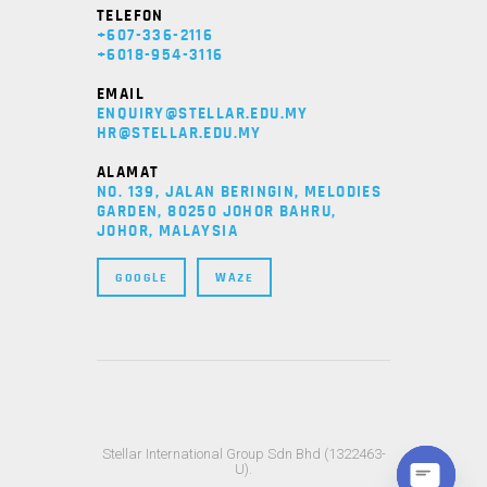
TELEFON
+607-336-2116
+6018-954-3116
EMAIL
ENQUIRY@STELLAR.EDU.MY
HR@STELLAR.EDU.MY
ALAMAT
NO. 139, JALAN BERINGIN, MELODIES
GARDEN, 80250 JOHOR BAHRU,
JOHOR, MALAYSIA
GOOGLE
WAZE
Stellar International Group Sdn Bhd (1322463-
U).