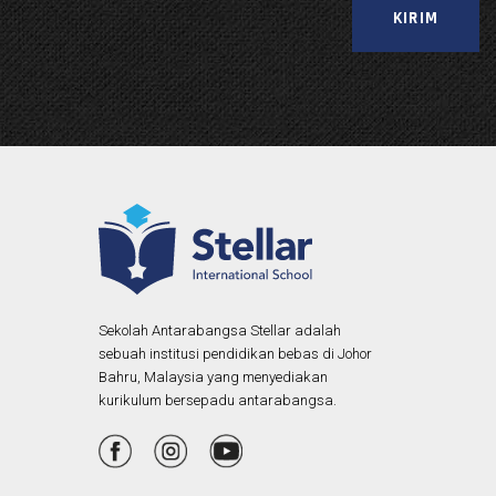
A
l
t
e
r
n
a
t
i
v
e
:
Sekolah Antarabangsa Stellar adalah
sebuah institusi pendidikan bebas di Johor
Bahru, Malaysia yang menyediakan
kurikulum bersepadu antarabangsa.