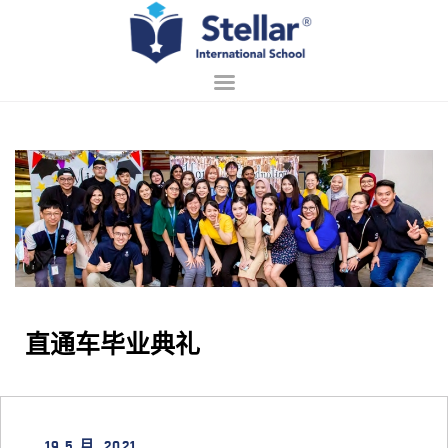
主页
关于我们
招生
学习
校园生活
联系
直通车毕业典礼
中文 (中国)
19 5 月, 2021