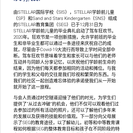
由STELLAR国际学校（SIS），STELLAR学龄前儿童
（SP）和Sand and Stars Kindergarten（SNS）组成
的STELLAR教育集团（SEG）已于12月31日为
STELLAR学龄前儿童的毕业典礼启动了驾车狂欢节。
2020年。狂欢节是一项创新措施，允许学前班的毕业
生和非毕业生都可以通过一条途径来庆祝自己的成
就，尽管由于Covid-19大流行而导致上学时间全部中
断。驾车狂欢节意味着学生和家长可以与他们的老师
互动并与同龄人分享记忆，以庆祝他们学龄前生命的
结束，因为他们每天都参加相同的活动和摊位。与我
们的学生和父母的交往是我们珍视和繁荣的东西。与
我们的社区一起创造难忘体验的承诺使我们从一开始
就开始了这一旅程。
与会人员通过时空隧道迎接了他们的时光，为学生们
提供了“从过去冲破”的机会，他们不仅可以观看他们过
去参加过的所有活动的照片，还可以了解他们多年来
的发展以及获得的技能和价值观。下一部分向父母展
示了SEG的教育途径，以了解幼儿，初等和中等教育课
程如何根据SEG的整体教育目标和孩子在不同阶段的特