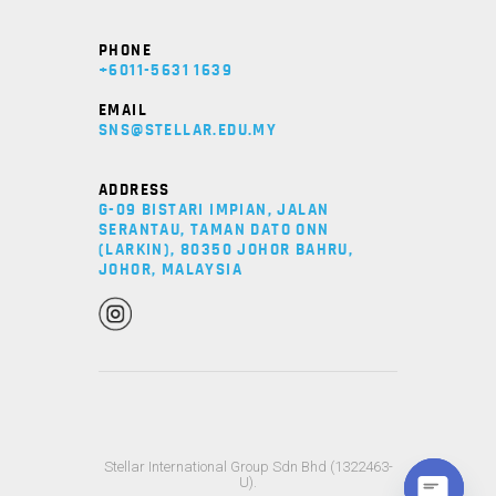
PHONE
+6011-5631 1639
EMAIL
SNS@STELLAR.EDU.MY
ADDRESS
G-09 BISTARI IMPIAN, JALAN
SERANTAU, TAMAN DATO ONN
(LARKIN), 80350 JOHOR BAHRU,
JOHOR, MALAYSIA
Stellar International Group Sdn Bhd (1322463-
U).