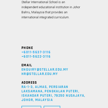
Stellar International School is an
independent educational institution in Johor
Bahru, Malaysia that provides an
international integrated curriculum.
PHONE
+6011-5637-3116
+6011-5622-3116
EMAIL
ENQUIRY@STELLAR.EDU.MY
HR@STELLAR.EDU.MY
ADDRESS
RA-1-3, ALMAS, PERSIARAN
LAKSAMANA, PENGKALAN PUTERI,
ISKANDAR PUTERI, 79250 NUSAJAYA,
JOHOR, MALAYSIA