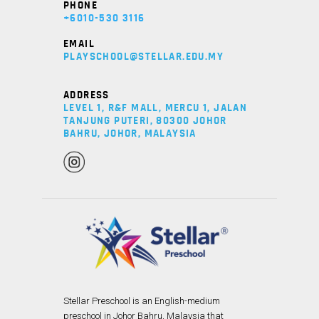
PHONE
+6010-530 3116
EMAIL
PLAYSCHOOL@STELLAR.EDU.MY
ADDRESS
LEVEL 1, R&F MALL, MERCU 1, JALAN
TANJUNG PUTERI, 80300 JOHOR
BAHRU, JOHOR, MALAYSIA
Stellar Preschool is an English-medium
preschool in Johor Bahru, Malaysia that