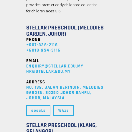
provides premier early childhood education
for children ages 3-6.
STELLAR PRESCHOOL (MELODIES
GARDEN, JOHOR)
PHONE
+607-336-2116
+6018-954-3116
EMAIL
ENQUIRY@STELLAR.EDU.MY
HR@STELLAR.EDU.MY
ADDRESS
NO. 139, JALAN BERINGIN, MELODIES
GARDEN, 80250 JOHOR BAHRU,
JOHOR, MALAYSIA
GOOGLE
WAZE
STELLAR PRESCHOOL (KLANG,
SELANGOR)