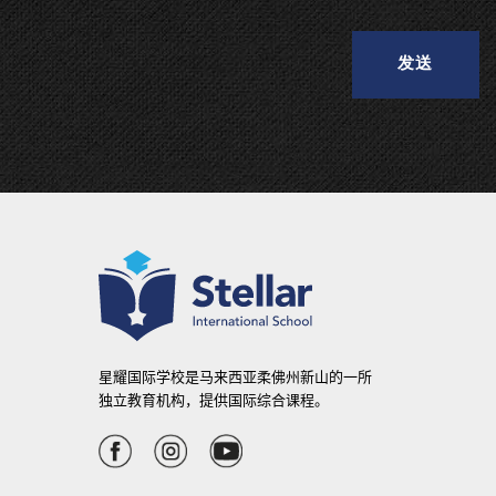
A
l
t
e
r
n
a
t
i
v
e
:
星耀国际学校是马来西亚柔佛州新山的一所
独立教育机构，提供国际综合课程。