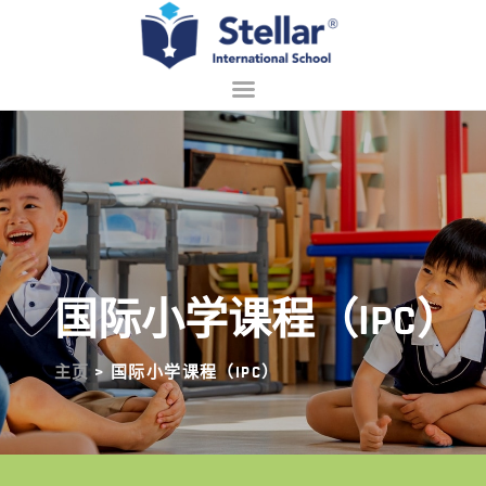
主页
关于我们
招生
学习
国际小学课程（IPC）
校园生活
联系
主页
> 国际小学课程（IPC）
中文 (中国)