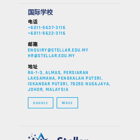
国际学校
电话
+6011-5637-3116
+6011-5622-3116
邮箱
ENQUIRY@STELLAR.EDU.MY
HR@STELLAR.EDU.MY
地址
RA-1-3, ALMAS, PERSIARAN
LAKSAMANA, PENGKALAN PUTERI,
ISKANDAR PUTERI, 79250 NUSAJAYA,
JOHOR, MALAYSIA
GOOGLE
WAZE