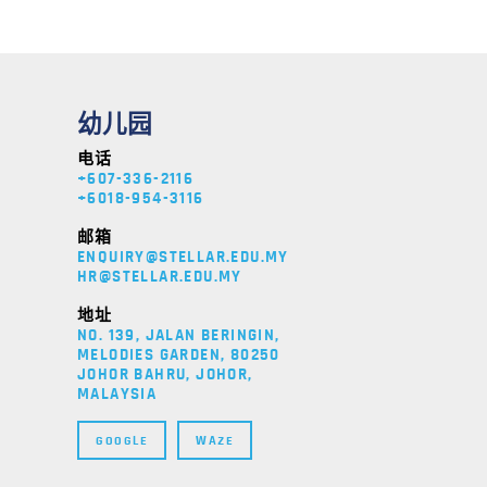
幼儿园
电话
+607-336-2116
+6018-954-3116
邮箱
ENQUIRY@STELLAR.EDU.MY
HR@STELLAR.EDU.MY
地址
NO. 139, JALAN BERINGIN,
MELODIES GARDEN, 80250
JOHOR BAHRU, JOHOR,
MALAYSIA
GOOGLE
WAZE