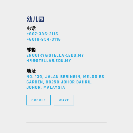
幼儿园
电话
+607-336-2116
+6018-954-3116
邮箱
ENQUIRY@STELLAR.EDU.MY
HR@STELLAR.EDU.MY
地址
NO. 139, JALAN BERINGIN, MELODIES
GARDEN, 80250 JOHOR BAHRU,
JOHOR, MALAYSIA
GOOGLE
WAZE