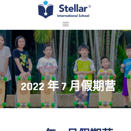
主页
关于我们
招生
学习
2022 年 7 月假期营
校园生活
联系
中文 (中国)