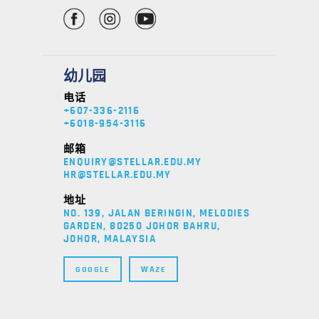
幼儿园
电话
+607-336-2116
+6018-954-3116
邮箱
ENQUIRY@STELLAR.EDU.MY
HR@STELLAR.EDU.MY
地址
NO. 139, JALAN BERINGIN, MELODIES
GARDEN, 80250 JOHOR BAHRU,
JOHOR, MALAYSIA
GOOGLE
WAZE