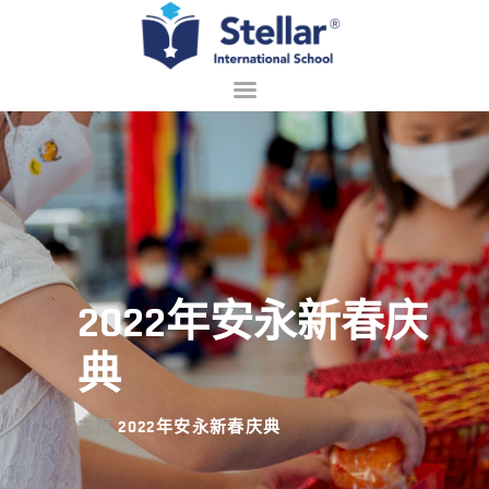
主页
关于我们
招生
学习
2022年安永新春庆
校园生活
联系
典
中文 (中国)
主页
2022年安永新春庆典