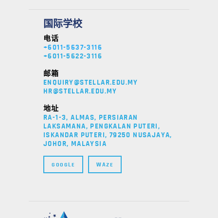
国际学校
电话
+6011-5637-3116
+6011-5622-3116
邮箱
ENQUIRY@STELLAR.EDU.MY
HR@STELLAR.EDU.MY
地址
RA-1-3, ALMAS, PERSIARAN
LAKSAMANA, PENGKALAN PUTERI,
ISKANDAR PUTERI, 79250 NUSAJAYA,
JOHOR, MALAYSIA
GOOGLE
WAZE