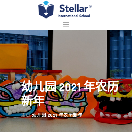
主页
关于我们
招生
学习
幼儿园 2021 年农历
校园生活
联系
新年
中文 (中国)
主页
幼儿园 2021 年农历新年