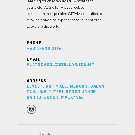
learning for children aged 18 months to 6
years old. At Stellar Playschool, our
curriculum incorporates STEAM education to
provide hands-on experience for our children
to explore the world.
PHONE
+6010-530 3116
EMAIL
PLAYSCHOOL@STELLAR.EDU.MY
ADDRESS
LEVEL 1, R&F MALL, MERCU 1, JALAN
TANJUNG PUTERI, 80300 JOHOR
BAHRU, JOHOR, MALAYSIA