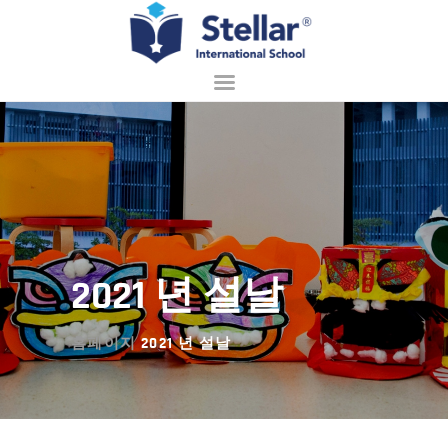
홈페이지
회사 소개
입학 안내
배우기
2021 년 설날
학교 생활
접촉
홈페이지
2021 년 설날
한국어