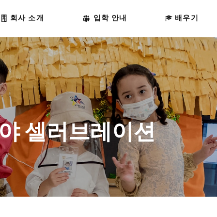
홈페이지
회사 소개
입학 안내
배우기
회사 소개
입학 안내
배우기
학교 생활
리라야 셀러브레이션
접촉
한국어