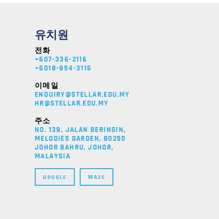
유치원
전화
+607-336-2116
+6018-954-3116
이메일
ENQUIRY@STELLAR.EDU.MY
HR@STELLAR.EDU.MY
주소
NO. 139, JALAN BERINGIN,
MELODIES GARDEN, 80250
JOHOR BAHRU, JOHOR,
MALAYSIA
GOOGLE
WAZE