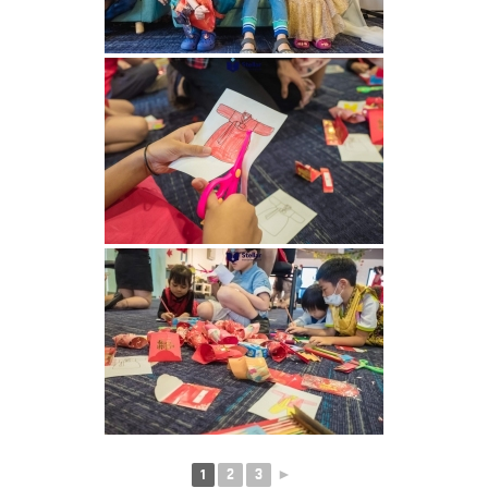
1
2
3
►