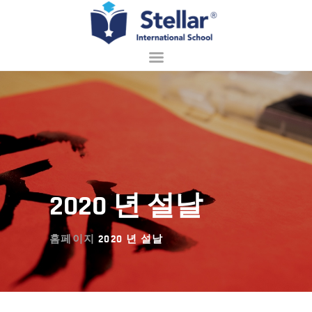
홈페이지
회사 소개
입학 안내
배우기
2020 년 설날
학교 생활
접촉
홈페이지
2020 년 설날
한국어