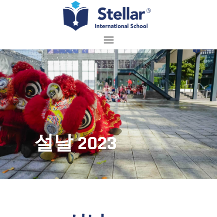
홈페이지
회사 소개
입학 안내
배우기
설날 2023
학교 생활
접촉
한국어