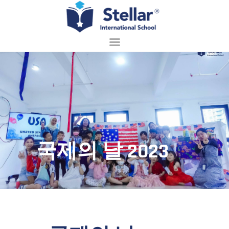
홈페이지
회사 소개
입학 안내
배우기
국제의 날 2023
학교 생활
접촉
한국어