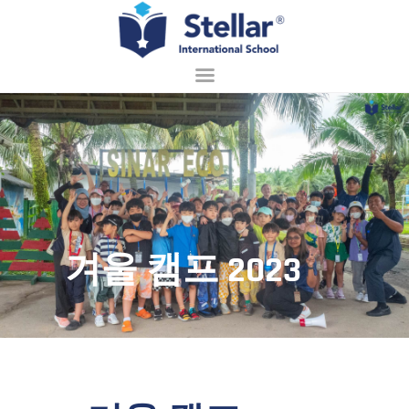
홈페이지
회사 소개
입학 안내
배우기
겨울 캠프 2023
학교 생활
접촉
한국어