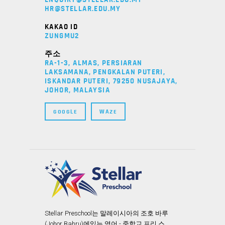
HR@STELLAR.EDU.MY
KAKAO ID
ZUNGMU2
주소
RA-1-3, ALMAS, PERSIARAN
LAKSAMANA, PENGKALAN PUTERI,
ISKANDAR PUTERI, 79250 NUSAJAYA,
JOHOR, MALAYSIA
GOOGLE
WAZE
Stellar Preschool는 말레이시아의 조호 바루
(Johor Bahru)에있는 영어 - 중학교 프리 스