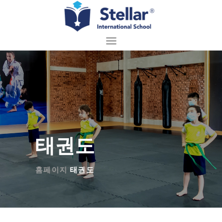
홈페이지
회사 소개
입학 안내
배우기
태권도
학교 생활
접촉
홈페이지
태권도
한국어