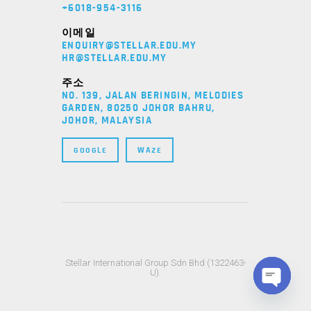
+6018-954-3116
이메일
ENQUIRY@STELLAR.EDU.MY
HR@STELLAR.EDU.MY
주소
NO. 139, JALAN BERINGIN, MELODIES
GARDEN, 80250 JOHOR BAHRU,
JOHOR, MALAYSIA
GOOGLE
WAZE
Stellar International Group Sdn Bhd (1322463-
U).
OPEN C